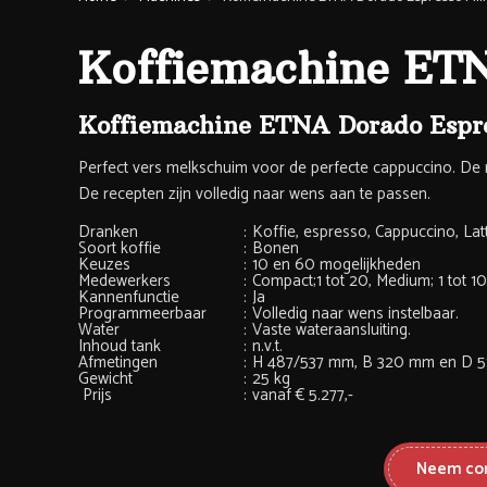
Koffiemachine ET
Koffiemachine ETNA Dorado Espr
Perfect vers melkschuim voor de perfecte cappuccino. De 
De recepten zijn volledig naar wens aan te passen.
Dranken
:
Koffie, espresso, Cappuccino, Latt
Soort koffie
:
Bonen
Keuzes
:
10 en 60 mogelijkheden
Medewerkers
:
Compact;1 tot 20, Medium; 1 tot 1
Kannenfunctie
:
Ja
Programmeerbaar
:
Volledig naar wens instelbaar.
Water
:
Vaste wateraansluiting.
Inhoud tank
:
n.v.t.
Afmetingen
:
H 487/537 mm, B 320 mm en D 
Gewicht
:
25 kg
Prijs
:
vanaf € 5.277,-
Neem con