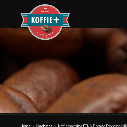
Home
>
Machines
>
Koffiemachine ETNA Dorado Espresso Mil