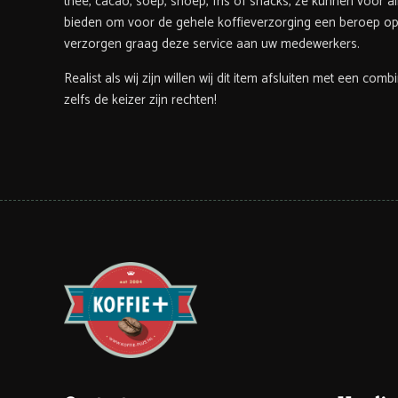
thee, cacao, soep, snoep, fris of snacks, ze kunnen voor al
bieden om voor de gehele koffieverzorging een beroep op 
verzorgen graag deze service aan uw medewerkers.
Realist als wij zijn willen wij dit item afsluiten met een com
zelfs de keizer zijn rechten!