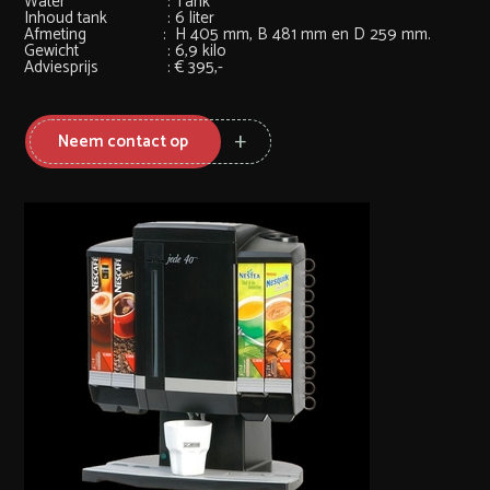
Water
:
Tank
Inhoud tank
:
6 liter
Afmeting
:
H 405 mm, B 481 mm en D 259 mm.
Gewicht
:
6,9 kilo
Adviesprijs
:
€ 395,-
Neem contact op