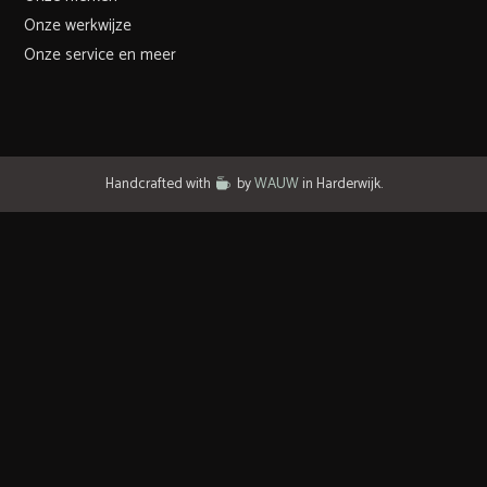
Onze werkwijze
Onze service en meer
Handcrafted with
by
WAUW
in Harderwijk.