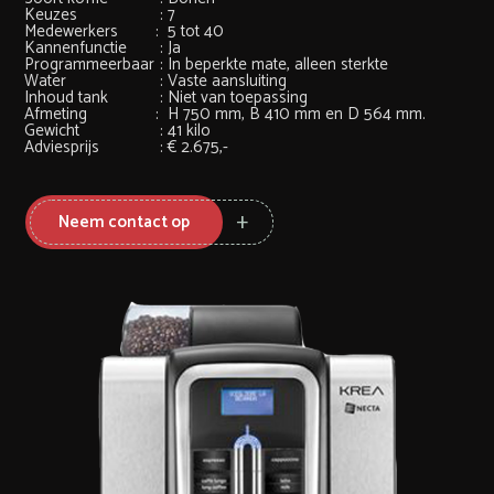
Keuzes
:
7
Medewerkers
:
5 tot 40
Kannenfunctie
:
Ja
Programmeerbaar
:
In beperkte mate, alleen sterkte
Water
:
Vaste aansluiting
Inhoud tank
:
Niet van toepassing
Afmeting
:
H 750 mm, B 410 mm en D 564 mm.
Gewicht
:
41 kilo
Adviesprijs
:
€ 2.675,-
Neem contact op